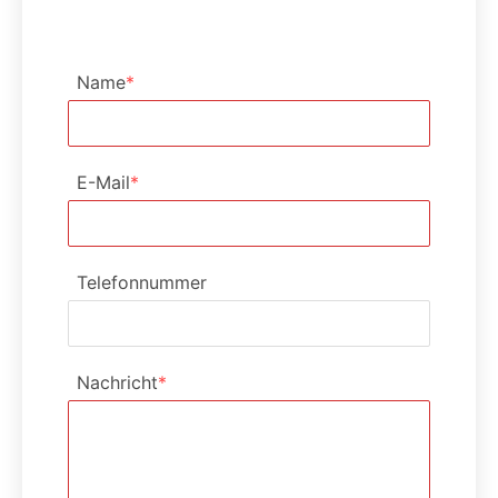
Pflichtfeld
Name
*
Pflichtfeld
E-Mail
*
Telefonnummer
Pflichtfeld
Nachricht
*