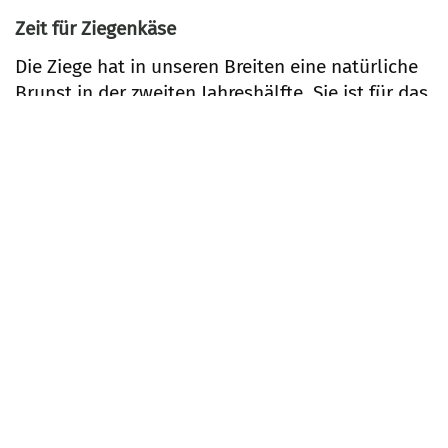
Zeit für Ziegenkäse
Die Ziege hat in unseren Breiten eine natürliche
Brunst in der zweiten Jahreshälfte. Sie ist für das
saisonale Geschäft von Ziegenkä...
Z
Weiterlesen …
f
Z