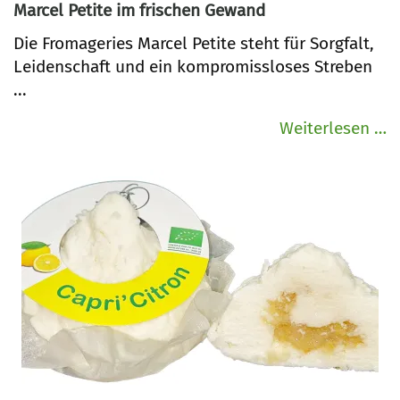
Marcel Petite im frischen Gewand
Die Fromageries Marcel Petite steht für Sorgfalt,
Leidenschaft und ein kompromissloses Streben
...
N
Weiterlesen …
L
b
Q
–
C
v
M
P
i
f