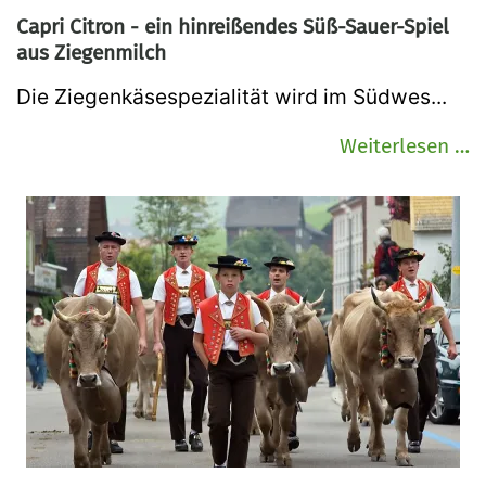
G
Capri Citron - ein hinreißendes Süß-Sauer-Spiel
aus Ziegenmilch
Die Ziegenkäsespezialität wird im Südwes...
C
Weiterlesen …
C
-
e
h
S
S
S
a
Z