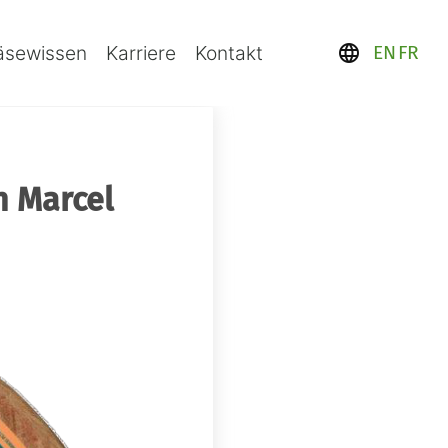
äsewissen
Karriere
Kontakt
language
EN
FR
n Marcel