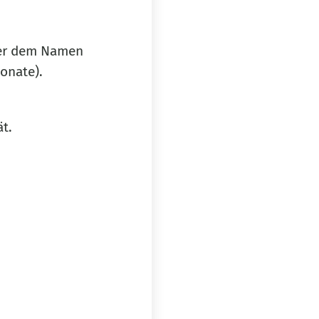
nter dem Namen
onate).
t.