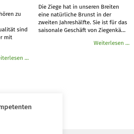
Die Ziege hat in unseren Breiten
hören zu
eine natürliche Brunst in der
zweiten Jahreshälfte. Sie ist für das
ualität sind
saisonale Geschäft von Ziegenkä...
r mit
Z
Weiterlesen …
f
Schweizer
iterlesen …
Z
Käsetradition
-
Rohmischkulturen
ompetenten