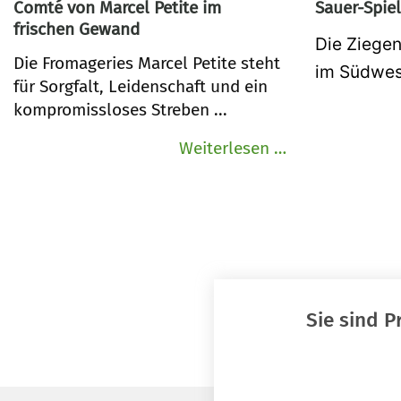
Comté von Marcel Petite im
Sauer-Spie
frischen Gewand
Die Ziegen
Die Fromageries Marcel Petite steht
im Südwes.
für Sorgfalt, Leidenschaft und ein
kompromissloses Streben ...
Neuer
Weiterlesen …
Look,
bewährte
Qualität
–
Comté
von
Sie sind 
Marcel
Petite
im
frischen