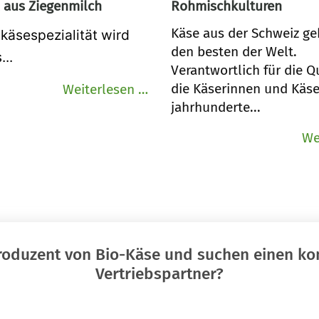
l aus Ziegenmilch
Rohmischkulturen
Käse aus der Schweiz ge
käsespezialität wird
den besten der Welt.
..
Verantwortlich für die Q
Capri
die Käserinnen und Käse
Weiterlesen …
jahrhunderte...
Citron
-
We
ein
hinreißendes
Süß-
Sauer-
Spiel
aus
Produzent von Bio-Käse und suchen einen k
Ziegenmilch
Vertriebspartner?