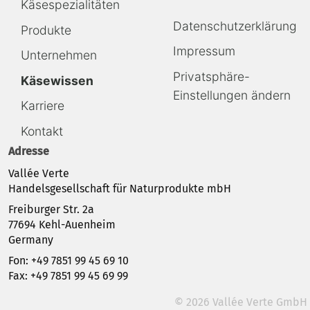
Käsespezialitäten
Navigation
Datenschutzerklärung
Produkte
überspringen
Impressum
Unternehmen
Privatsphäre-
Käsewissen
Einstellungen ändern
Karriere
Kontakt
Adresse
Vallée Verte
Handelsgesellschaft für Naturprodukte mbH
Freiburger Str. 2a
77694 Kehl-Auenheim
Germany
Fon: +49 7851 99 45 69 10
Fax: +49 7851 99 45 69 99
© 2026 Vallée Verte GmbH