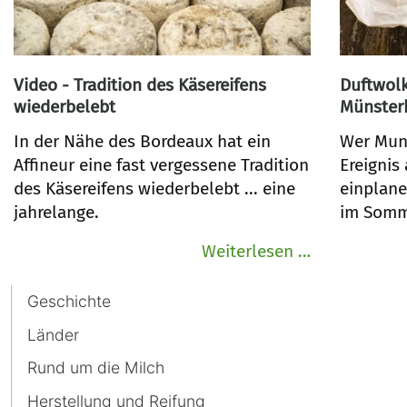
Video - Tradition des Käsereifens
Duftwolk
wiederbelebt
Münsterk
In der Nähe des Bordeaux hat ein
Wer Muns
Affineur eine fast vergessene Tradition
Ereignis
des Käsereifens wiederbelebt ... eine
einplane
jahrelange.
im Somme
Video
Weiterlesen …
-
Navigation
Tradition
Geschichte
überspringen
des
Länder
Käsereifens
Rund um die Milch
wiederbeleb
Herstellung und Reifung