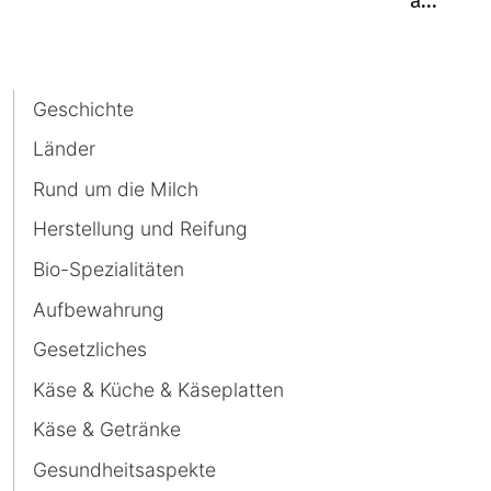
a...
war
es
bei
Navigation
Geschichte
den
überspringen
Griechen,
Länder
Römern
Rund um die Milch
und
Herstellung und Reifung
im
Mittelalter?
Bio-Spezialitäten
Aufbewahrung
Gesetzliches
Käse & Küche & Käseplatten
Käse & Getränke
Gesundheitsaspekte