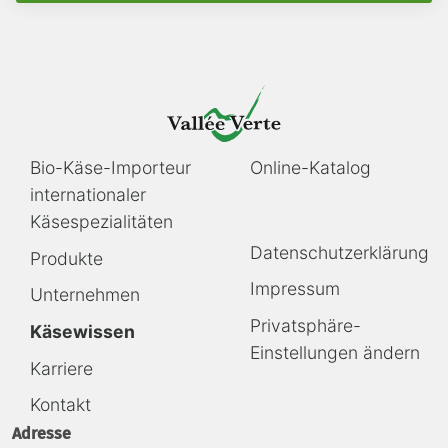
Navigation
Navigation
Bio-Käse-Importeur
Online-Katalog
überspringen
überspringen
internationaler
Käsespezialitäten
Navigation
Datenschutzerklärung
Produkte
überspringen
Impressum
Unternehmen
Privatsphäre-
Käsewissen
Einstellungen ändern
Karriere
Kontakt
Adresse