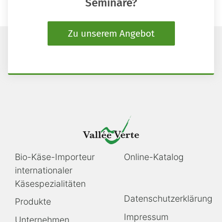
Seminare?
Zu unserem Angebot
Navigation
Navigation
Bio-Käse-Importeur
Online-Katalog
überspringen
überspringen
internationaler
Käsespezialitäten
Navigation
Datenschutzerklärung
Produkte
überspringen
Impressum
Unternehmen