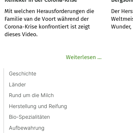
Mit welchen Herausforderungen die
Der Hers
Familie van de Voort während der
Weltmeis
Corona-Krise konfrontiert ist zeigt
Wunder, 
dieses Video.
Remeker
Weiterlesen …
in
Navigation
der
Geschichte
überspringen
Corona-
Länder
Krise
Rund um die Milch
Herstellung und Reifung
Bio-Spezialitäten
Aufbewahrung