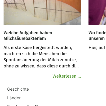
Welche Aufgaben haben
Wo finde
Milchsäurebakterien?
unseren
Als erste Käse hergestellt wurden,
Hier, au
machten sich die Menschen die
Spontansäuerung der Milch zunutze,
ohne zu wissen, dass diese durch di...
Welche
Weiterlesen …
Aufgaben
Navigation
haben
Geschichte
überspringen
Milchsäureb
Länder