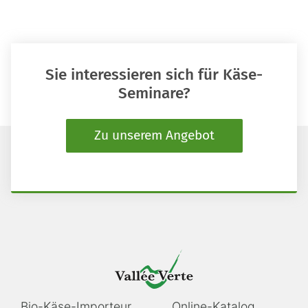
Sie interessieren sich für Käse-
Seminare?
Zu unserem Angebot
Navigation
Navigation
Bio-Käse-Importeur
Online-Katalog