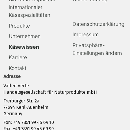
überspringen
überspringen
internationaler
Käsespezialitäten
Navigation
Datenschutzerklärung
Produkte
überspringen
Impressum
Unternehmen
Privatsphäre-
Käsewissen
Einstellungen ändern
Karriere
Kontakt
Adresse
Vallée Verte
Handelsgesellschaft für Naturprodukte mbH
Freiburger Str. 2a
77694 Kehl-Auenheim
Germany
Fon: +49 7851 99 45 69 10
Fax: +49 7851 99 45 69 99