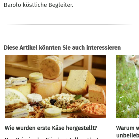
Barolo köstliche Begleiter.
Diese Artikel könnten Sie auch interessieren
Wie wurden erste Käse hergestellt?
Warum wa
unbelieb