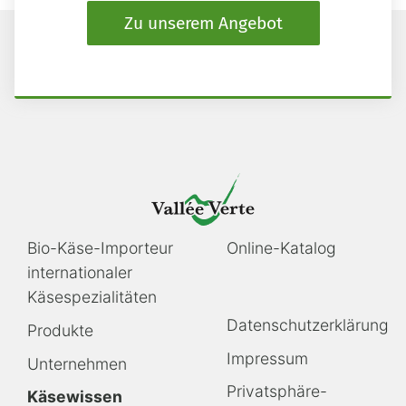
Zu unserem Angebot
Navigation
Navigation
Bio-Käse-Importeur
Online-Katalog
überspringen
überspringen
internationaler
Käsespezialitäten
Navigation
Datenschutzerklärung
Produkte
überspringen
Impressum
Unternehmen
Privatsphäre-
Käsewissen