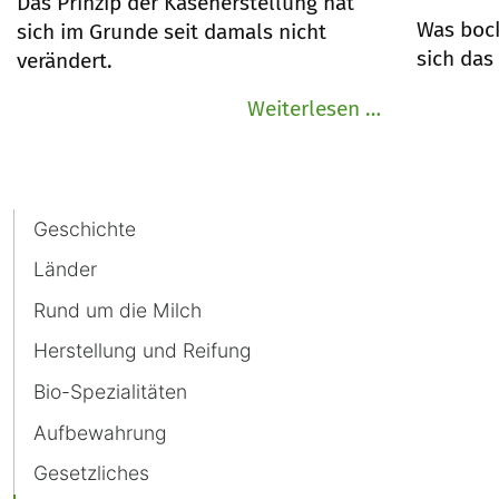
Das Prinzip der Käseherstellung hat
Was boc
sich im Grunde seit damals nicht
sich das
verändert.
Wie
Weiterlesen …
wurden
erste
Käse
Navigation
Geschichte
hergestellt?
überspringen
Länder
Rund um die Milch
Herstellung und Reifung
Bio-Spezialitäten
Aufbewahrung
Gesetzliches