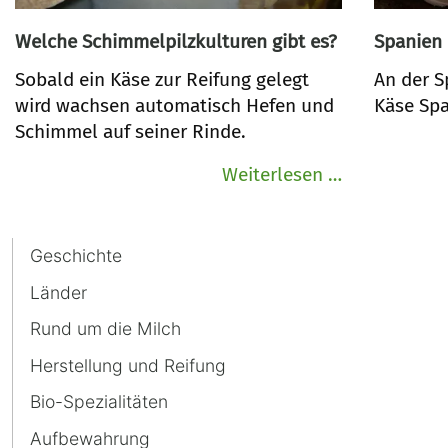
Welche Schimmelpilzkulturen gibt es?
Spanien
Sobald ein Käse zur Reifung gelegt
An der S
wird wachsen automatisch Hefen und
Käse Spa
Schimmel auf seiner Rinde.
Welche
Weiterlesen …
Schimmelpil
gibt
Navigation
Geschichte
es?
überspringen
Länder
Rund um die Milch
Herstellung und Reifung
Bio-Spezialitäten
Aufbewahrung