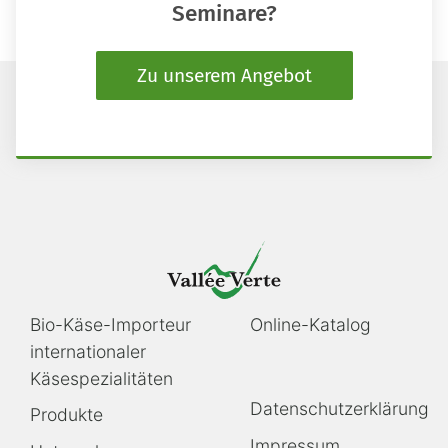
Seminare?
Zu unserem Angebot
Navigation
Navigation
Bio-Käse-Importeur
Online-Katalog
überspringen
überspringen
internationaler
Käsespezialitäten
Navigation
Datenschutzerklärung
Produkte
überspringen
Impressum