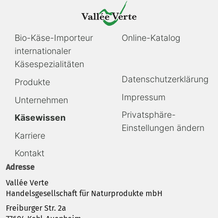
Navigation
Navigation
Bio-Käse-Importeur
Online-Katalog
überspringen
überspringen
internationaler
Käsespezialitäten
Navigation
Datenschutzerklärung
Produkte
überspringen
Impressum
Unternehmen
Privatsphäre-
Käsewissen
Einstellungen ändern
Karriere
Kontakt
Adresse
Vallée Verte
Handelsgesellschaft für Naturprodukte mbH
Freiburger Str. 2a