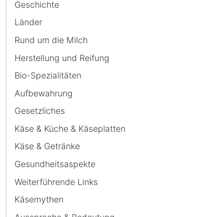
Navigation
Käse
Geschichte
überspringen
und
Länder
Bier
Rund um die Milch
zusammen?
Herstellung und Reifung
Bio-Spezialitäten
Aufbewahrung
Gesetzliches
Käse & Küche & Käseplatten
Käse & Getränke
Gesundheitsaspekte
Weiterführende Links
Käsemythen