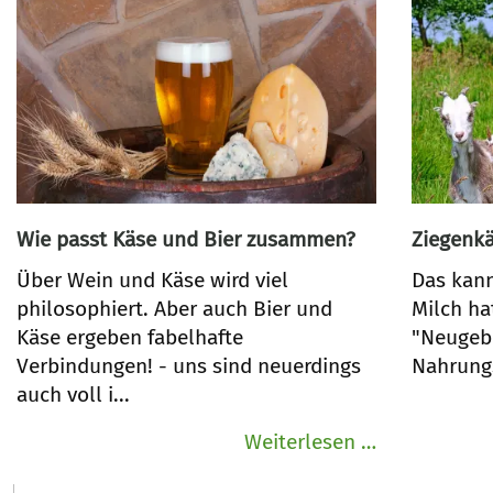
Wie passt Käse und Bier zusammen?
Ziegenkä
Über Wein und Käse wird viel
Das kann
philosophiert. Aber auch Bier und
Milch ha
Käse ergeben fabelhafte
"Neugebo
Verbindungen! - uns sind neuerdings
Nahrung
auch voll i...
Wie
Weiterlesen …
passt