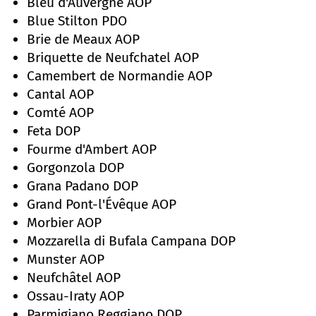
Bleu d'Auvergne AOP
Blue Stilton PDO
Brie de Meaux AOP
Briquette de Neufchatel AOP
Camembert de Normandie AOP
Cantal AOP
Comté AOP
Feta DOP
Fourme d'Ambert AOP
Gorgonzola DOP
Grana Padano DOP
Grand Pont-l'Évêque AOP
Morbier AOP
Mozzarella di Bufala Campana DOP
Munster AOP
Neufchâtel AOP
Ossau-Iraty AOP
Parmigiano Reggiano DOP