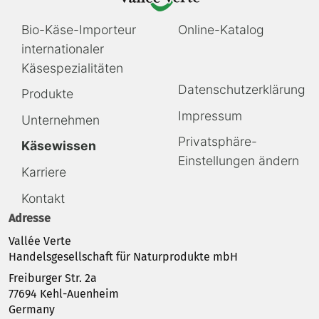
Navigation
Navigation
Bio-Käse-Importeur
Online-Katalog
überspringen
überspringen
internationaler
Käsespezialitäten
Navigation
Datenschutzerklärung
Produkte
überspringen
Impressum
Unternehmen
Privatsphäre-
Käsewissen
Einstellungen ändern
Karriere
Kontakt
Adresse
Vallée Verte
Handelsgesellschaft für Naturprodukte mbH
Freiburger Str. 2a
77694 Kehl-Auenheim
Germany