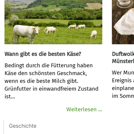
Wann gibt es die besten Käse?
Duftwolk
Münsterk
Bedingt durch die Fütterung haben
Wer Muns
Käse den schönsten Geschmack,
Ereignis
wenn es die beste Milch gibt.
einplane
Grünfutter in einwandfreiem Zustand
im Somme
ist...
Wann
Weiterlesen …
gibt
Navigation
es
Geschichte
überspringen