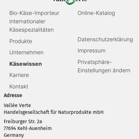
Navigation
Navigation
Bio-Käse-Importeur
Online-Katalog
überspringen
überspringen
internationaler
Käsespezialitäten
Navigation
Datenschutzerklärung
Produkte
überspringen
Impressum
Unternehmen
Privatsphäre-
Käsewissen
Einstellungen ändern
Karriere
Kontakt
Adresse
Vallée Verte
Handelsgesellschaft für Naturprodukte mbH
Freiburger Str. 2a
77694 Kehl-Auenheim
Germany