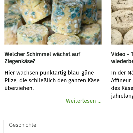
Welcher Schimmel wächst auf
Video - 
Ziegenkäse?
wiederb
Hier wachsen punktartig blau-güne
In der N
Pilze, die schließlich den ganzen Käse
Affineur
überziehen.
des Käse
jahrelan
Welcher
Weiterlesen …
Schimmel
wächst
Navigation
Geschichte
auf
überspringen