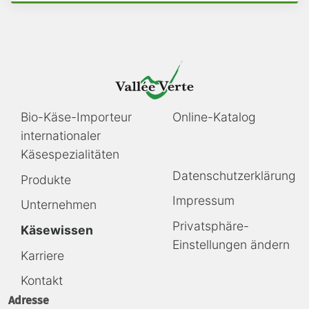
Navigation
Navigation
Bio-Käse-Importeur
Online-Katalog
überspringen
überspringen
internationaler
Käsespezialitäten
Navigation
Datenschutzerklärung
Produkte
überspringen
Impressum
Unternehmen
Privatsphäre-
Käsewissen
Einstellungen ändern
Karriere
Kontakt
Adresse