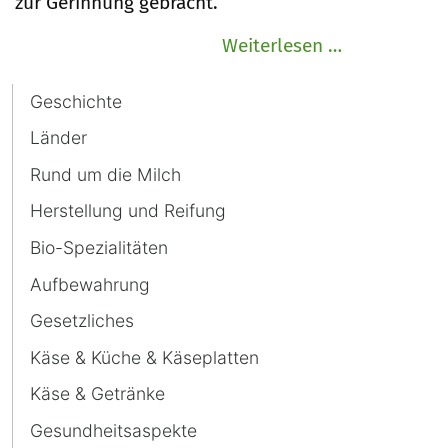
zur Gerinnung gebracht.
Pflanzliches
Weiterlesen …
"Lab"
Navigation
aus
Geschichte
überspringen
den
Länder
Blütenstän
Rund um die Milch
der
Herstellung und Reifung
Spanischen
Artischocke
Bio-Spezialitäten
Aufbewahrung
Gesetzliches
Käse & Küche & Käseplatten
Käse & Getränke
Gesundheitsaspekte